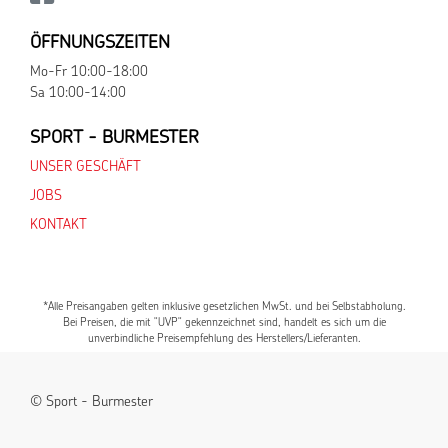
ÖFFNUNGSZEITEN
Mo-Fr 10:00-18:00
Sa 10:00-14:00
SPORT - BURMESTER
UNSER GESCHÄFT
JOBS
KONTAKT
*Alle Preisangaben gelten inklusive gesetzlichen MwSt. und bei Selbstabholung.
Bei Preisen, die mit "UVP" gekennzeichnet sind, handelt es sich um die
unverbindliche Preisempfehlung des Herstellers/Lieferanten.
© Sport - Burmester