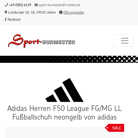
+49 (581) 6139
sport-burmester@t-online.de
Lüneburger Str. 18, 29525 Uelzen
Öffnungszeiten
Facebook
Adidas Herren F50 League FG/MG LL
Fußballschuh neongelb von adidas